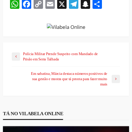
WhatsApp
Facebook
Copy
Email
X
Telegram
Snapchat
Share
Link
Polícia Militar Prende Suspeito com Mandado de
Prisão em Serra Talhada
Em sabatina, Márcia destaca números positivos de
sua gestão e mostra que tá pronta para fazer muito
mais
TÁ NO VILABELA ONLINE