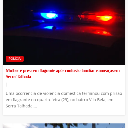
POLÍCIA
Mulher é presa em flagrante após confusão familiar e ameaças em
Serra Talhada
Uma ocorrência de violência doméstica terminou com prisão
em flagrante na quarta-feira (29), no bairro Vila Bela, em
Serra Talhada....