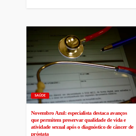
SAÚDE
Novembro Azul: especialista destaca avanços
que permitem preservar qualidade de vida e
atividade sexual após o diagnóstico de câncer de
próstata