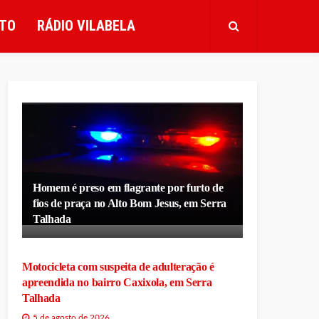
TO
RÁDIO VILABELA
Homem é preso em flagrante por furto de
fios de praça no Alto Bom Jesus, em Serra
Talhada
Motocicleta com suspeita de adulteração é
apreendida no bairro Caxixola, em Serra
Talhada
5 de agosto de 2026