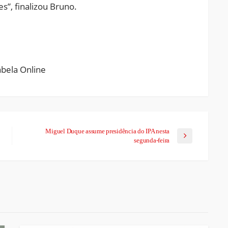
”, finalizou Bruno.
ram
pchat
Share
Miguel Duque assume presidência do IPA nesta
segunda-feira