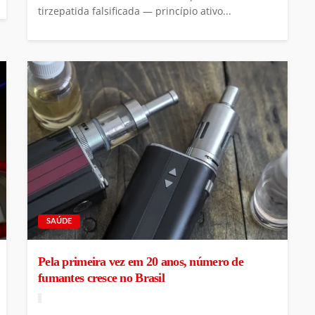
tirzepatida falsificada — princípio ativo...
SAÚDE
Pela primeira vez em 20 anos, número de
fumantes cresce no Brasil