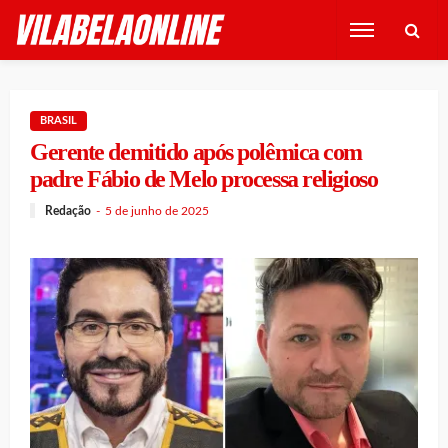
BRASIL
Gerente demitido após polêmica com
padre Fábio de Melo processa religioso
Redação
5 de junho de 2025