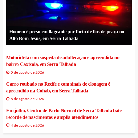
Homem é preso em flagrante por furto de fios de praça no
Alto Bom Jesus, em Serra Talhada
Motocicleta com suspeita de adulteração é apreendida no
bairro Caxixola, em Serra Talhada
5 de agosto de 2026
Carro roubado no Recife e com sinais de clonagem é
apreendido na Cohab, em Serra Talhada
5 de agosto de 2026
Em julho, Centro de Parto Normal de Serra Talhada bate
recorde de nascimentos e amplia atendimentos
4 de agosto de 2026