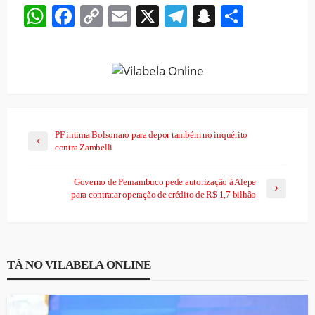
WhatsApp
Facebook
Copy
Email
X
Telegram
Snapchat
Share
Link
PF intima Bolsonaro para depor também no inquérito
contra Zambelli
Governo de Pernambuco pede autorização à Alepe
para contratar operação de crédito de R$ 1,7 bilhão
TÁ NO VILABELA ONLINE