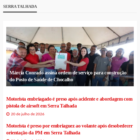
SERRA TALHADA
Márcia Conrado assina ordem de serviço para construção
do Posto de Saúde de Chocalho
Motorista embriagado é preso após acidente e abordagem com
pistola de airsoft em Serra Talhada
20 de julho de 2026
Motorista é preso por embriaguez ao volante após desobedecer
orientação da PM em Serra Talhada