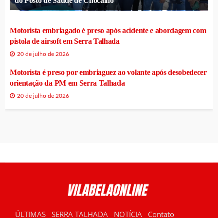
do Posto de Saúde de Chocalho
Motorista embriagado é preso após acidente e abordagem com
pistola de airsoft em Serra Talhada
20 de julho de 2026
Motorista é preso por embriaguez ao volante após desobedecer
orientação da PM em Serra Talhada
20 de julho de 2026
ÚLTIMAS
SERRA TALHADA
NOTÍCIA
Contato