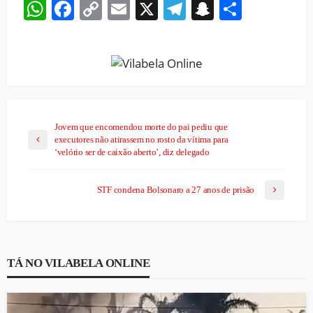
WhatsApp
Facebook
Copy
Email
X
Telegram
Snapchat
Share
Link
Jovem que encomendou morte do pai pediu que
executores não atirassem no rosto da vítima para
‘velório ser de caixão aberto’, diz delegado
STF condena Bolsonaro a 27 anos de prisão
TÁ NO VILABELA ONLINE