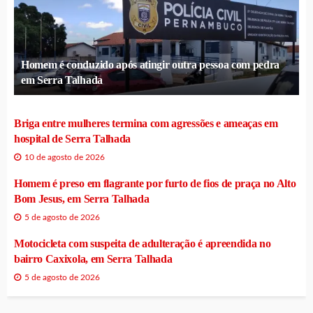
Homem é conduzido após atingir outra pessoa com pedra
em Serra Talhada
Briga entre mulheres termina com agressões e ameaças em
hospital de Serra Talhada
10 de agosto de 2026
Homem é preso em flagrante por furto de fios de praça no Alto
Bom Jesus, em Serra Talhada
5 de agosto de 2026
Motocicleta com suspeita de adulteração é apreendida no
bairro Caxixola, em Serra Talhada
5 de agosto de 2026