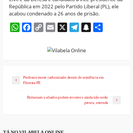
República em 2022 pelo Partido Liberal (PL), ele
acabou condenado a 26 anos de prisão.
WhatsApp
Facebook
Copy
Email
X
Telegram
Snapchat
Share
Link
Professor morre carbonizado dentro de residência em
Floresta-PE
Bolsonaro e aliados podem recorrer e ainda não serão
presos; entenda
TÁ NO VILABELA ONLINE