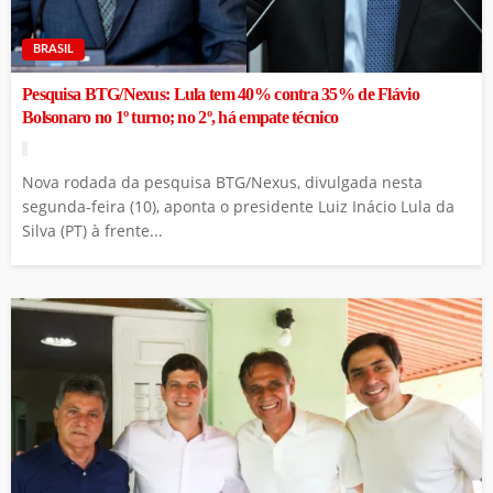
BRASIL
Pesquisa BTG/Nexus: Lula tem 40% contra 35% de Flávio
Bolsonaro no 1º turno; no 2º, há empate técnico
Nova rodada da pesquisa BTG/Nexus, divulgada nesta
segunda-feira (10), aponta o presidente Luiz Inácio Lula da
Silva (PT) à frente...