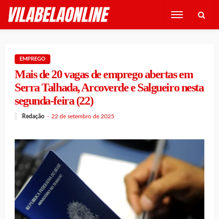
EMPREGO
Mais de 20 vagas de emprego abertas em
Serra Talhada, Arcoverde e Salgueiro nesta
segunda-feira (22)
Redação
22 de setembro de 2025