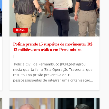
BRASIL
Polícia prende 15 suspeitos de movimentar R$
13 milhões com tráfico em Pernambuco
Polícia Civil de Pernambuco (PCPE)deflagrou,
nesta quarta-feira (5), a Operação Travessia, que
resultou na prisão preventiva de 15
pessoassuspeitas de integrar uma organização...