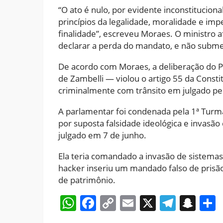
“O ato é nulo, por evidente inconstitucion
princípios da legalidade, moralidade e imp
finalidade”, escreveu Moraes. O ministro 
declarar a perda do mandato, e não submetê
De acordo com Moraes, a deliberação do
de Zambelli — violou o artigo 55 da Const
criminalmente com trânsito em julgado p
A parlamentar foi condenada pela 1ª Turma
por suposta falsidade ideológica e invasão
julgado em 7 de junho.
Ela teria comandado a invasão de sistemas
hacker inseriu um mandado falso de prisã
de patrimônio.
WhatsApp
Facebook
Copy
Email
X
Teleg
Sna
Link