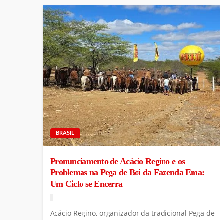
BRASIL
Pronunciamento de Acácio Regino e os
Problemas na Pega de Boi da Fazenda Ema:
Um Ciclo se Encerra
Acácio Regino, organizador da tradicional Pega de