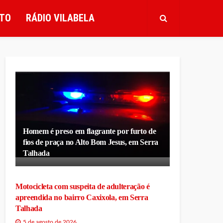
TO
RÁDIO VILABELA
Homem é preso em flagrante por furto de
fios de praça no Alto Bom Jesus, em Serra
Talhada
Motocicleta com suspeita de adulteração é
apreendida no bairro Caxixola, em Serra
Talhada
5 de agosto de 2026