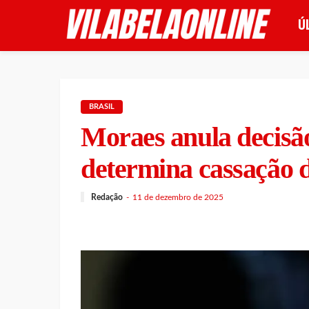
Ú
BRASIL
Moraes anula decisã
determina cassação 
Redação
11 de dezembro de 2025