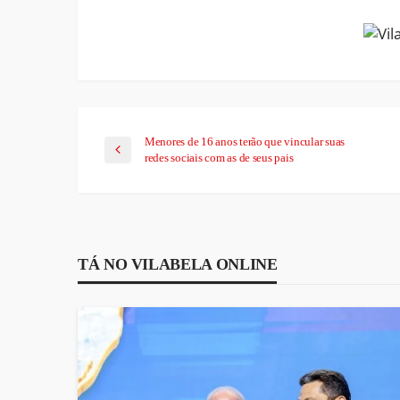
Menores de 16 anos terão que vincular suas
redes sociais com as de seus pais
TÁ NO VILABELA ONLINE