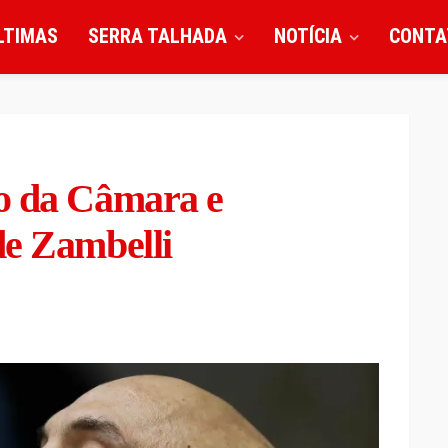
LTIMAS
SERRA TALHADA
NOTÍCIA
CONTA
o da Câmara e
de Zambelli