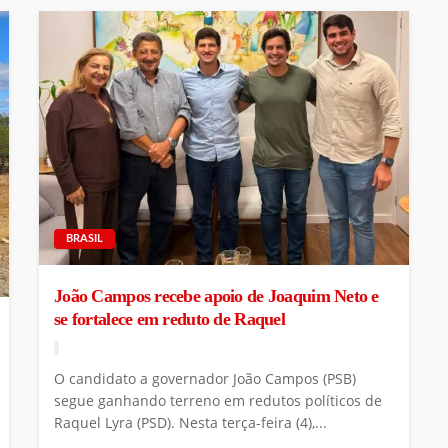
BRASIL
João Campos recebe apoio de Joaquim Neto e
se fortalece em reduto de Raquel
O candidato a governador João Campos (PSB)
segue ganhando terreno em redutos políticos de
Raquel Lyra (PSD). Nesta terça-feira (4),...