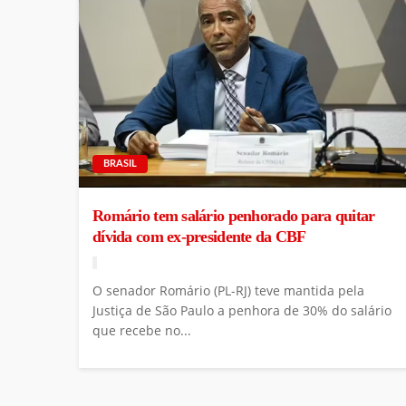
BRASIL
Romário tem salário penhorado para quitar
dívida com ex-presidente da CBF
O senador Romário (PL-RJ) teve mantida pela
Justiça de São Paulo a penhora de 30% do salário
que recebe no...