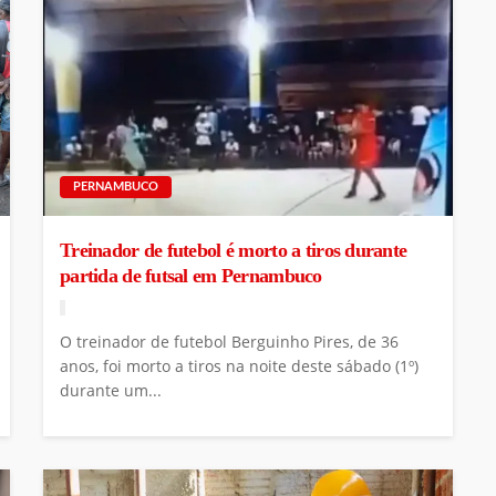
PERNAMBUCO
Treinador de futebol é morto a tiros durante
partida de futsal em Pernambuco
O treinador de futebol Berguinho Pires, de 36
anos, foi morto a tiros na noite deste sábado (1º)
durante um...