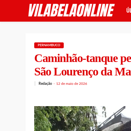
Ú
PERNAMBUCO
Caminhão-tanque pe
São Lourenço da Ma
Redação
12 de maio de 2026