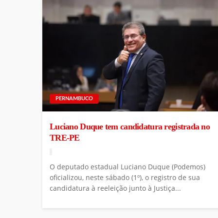
PERNAMBUCO
Luciano Duque tem candidatura registrada no
TRE-PE
O deputado estadual Luciano Duque (Podemos)
oficializou, neste sábado (1º), o registro de sua
candidatura à reeleição junto à Justiça...