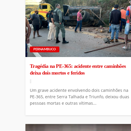
PERNAMBUCO
Tragédia na PE-365: acidente entre caminhões
deixa dois mortos e feridos
Um grave acidente envolvendo dois caminhões na
PE-365, entre Serra Talhada e Triunfo, deixou duas
pessoas mortas e outras vítimas...