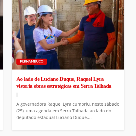
PERNAMBUCO
Ao lado de Luciano Duque, Raquel Lyra
vistoria obras estratégicas em Serra Talhada
A governadora Raquel Lyra cumpriu, neste sábado
(25), uma agenda em Serra Talhada ao lado do
deputado estadual Luciano Duque....