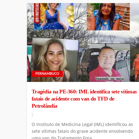
PERNAMBUCO
Tragédia na PE-360: IML identifica sete vítimas
fatais de acidente com van do TFD de
Petrolândia
O Instituto de Medicina Legal (IML) identificou as
sete vítimas fatais do grave acidente envolvendo
uma van do Tratamento Fora...