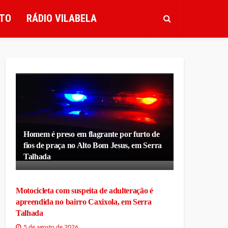
TO
RÁDIO VILABELA
Homem é preso em flagrante por furto de
fios de praça no Alto Bom Jesus, em Serra
Talhada
Motocicleta com suspeita de adulteração é
apreendida no bairro Caxixola, em Serra
Talhada
5 de agosto de 2026