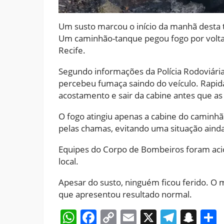
Um susto marcou o início da manhã desta 
Um caminhão-tanque pegou fogo por volta 
Recife.
Segundo informações da Polícia Rodoviári
percebeu fumaça saindo do veículo. Rapid
acostamento e sair da cabine antes que a
O fogo atingiu apenas a cabine do caminhã
pelas chamas, evitando uma situação aind
Equipes do Corpo de Bombeiros foram acio
local.
Apesar do susto, ninguém ficou ferido. O 
que apresentou resultado normal.
WhatsApp
Facebook
Copy
Email
X
Teleg
Sna