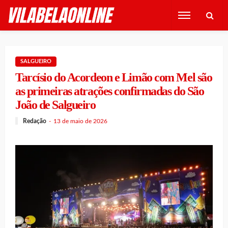
SALGUEIRO
Tarcísio do Acordeon e Limão com Mel são
as primeiras atrações confirmadas do São
João de Salgueiro
Redação
13 de maio de 2026