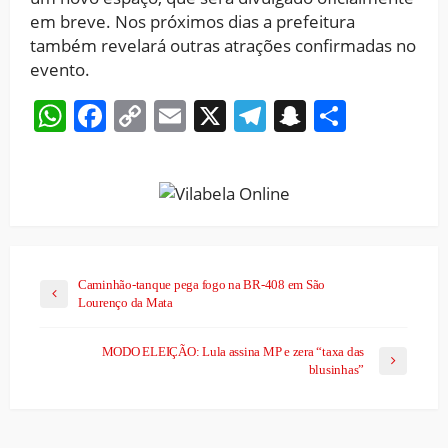
em breve. Nos próximos dias a prefeitura
também revelará outras atrações confirmadas no
evento.
WhatsApp
Facebook
Copy
Email
X
Telegram
Snapchat
Share
Link
Caminhão-tanque pega fogo na BR-408 em São
Lourenço da Mata
MODO ELEIÇÃO: Lula assina MP e zera “taxa das
blusinhas”