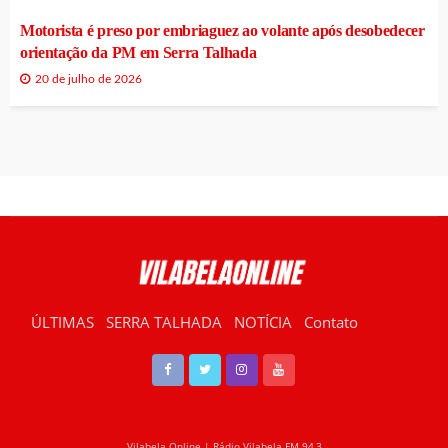
Motorista é preso por embriaguez ao volante após desobedecer
orientação da PM em Serra Talhada
20 de julho de 2026
ÚLTIMAS
SERRA TALHADA
NOTÍCIA
Contato
RÁDIO VILABELA
Vilabela Online | Rádio Vilabela FM 94,3