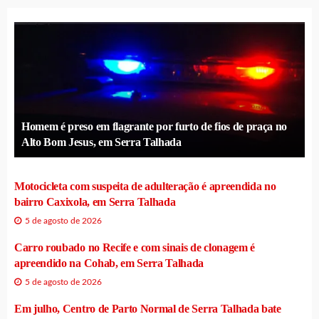
Homem é preso em flagrante por furto de fios de praça no
Alto Bom Jesus, em Serra Talhada
Motocicleta com suspeita de adulteração é apreendida no
bairro Caxixola, em Serra Talhada
5 de agosto de 2026
Carro roubado no Recife e com sinais de clonagem é
apreendido na Cohab, em Serra Talhada
5 de agosto de 2026
Em julho, Centro de Parto Normal de Serra Talhada bate