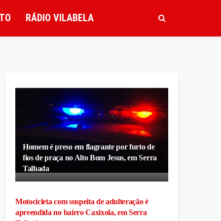
TO
RÁDIO VILABELA
Homem é preso em flagrante por furto de
fios de praça no Alto Bom Jesus, em Serra
Talhada
Motocicleta com suspeita de adulteração é
apreendida no bairro Caxixola, em Serra