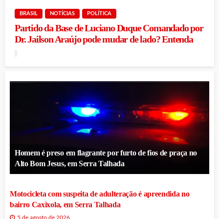
BRASIL
NOTÍCIAS
POLÍTICA
Partido da Base de Luciano Duque Comandado por
Dr. Jailson Araújo pode mudar de lado? Entenda
Homem é preso em flagrante por furto de fios de praça no
Alto Bom Jesus, em Serra Talhada
Motocicleta com suspeita de adulteração é apreendida no
bairro Caxixola, em Serra Talhada
5 de agosto de 2026