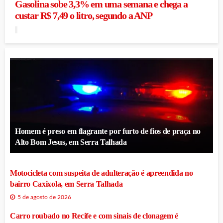
Gasolina sobe 3,3% em uma semana e chega a
custar R$ 7,49 o litro, segundo a ANP
Homem é preso em flagrante por furto de fios de praça no
Alto Bom Jesus, em Serra Talhada
Motocicleta com suspeita de adulteração é apreendida no
bairro Caxixola, em Serra Talhada
5 de agosto de 2026
Carro roubado no Recife e com sinais de clonagem é