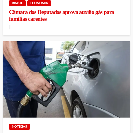
BRASIL
ECONOMIA
Câmara dos Deputados aprova auxílio gás para
famílias carentes
NOTÍCIAS