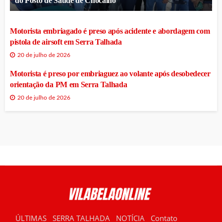
do Posto de Saúde de Chocalho
Motorista embriagado é preso após acidente e abordagem com
pistola de airsoft em Serra Talhada
20 de julho de 2026
Motorista é preso por embriaguez ao volante após desobedecer
orientação da PM em Serra Talhada
20 de julho de 2026
ÚLTIMAS
SERRA TALHADA
NOTÍCIA
Contato