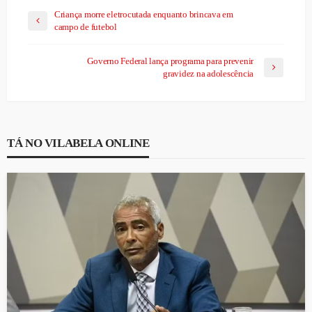
Criança morre eletrocutada enquanto brincava em
campo de futebol
Governo Federal lança programa para prevenir
gravidez na adolescência
TÁ NO VILABELA ONLINE