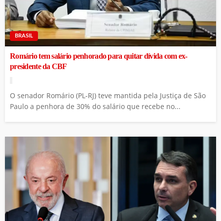
BRASIL
Romário tem salário penhorado para quitar dívida com ex-
presidente da CBF
O senador Romário (PL-RJ) teve mantida pela Justiça de São
Paulo a penhora de 30% do salário que recebe no...