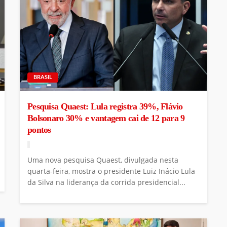
BRASIL
Pesquisa Quaest: Lula registra 39%, Flávio
Bolsonaro 30% e vantagem cai de 12 para 9
pontos
Uma nova pesquisa Quaest, divulgada nesta
quarta-feira, mostra o presidente Luiz Inácio Lula
da Silva na liderança da corrida presidencial...