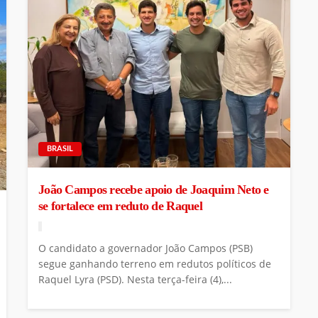
BRASIL
João Campos recebe apoio de Joaquim Neto e
se fortalece em reduto de Raquel
O candidato a governador João Campos (PSB)
segue ganhando terreno em redutos políticos de
Raquel Lyra (PSD). Nesta terça-feira (4),...