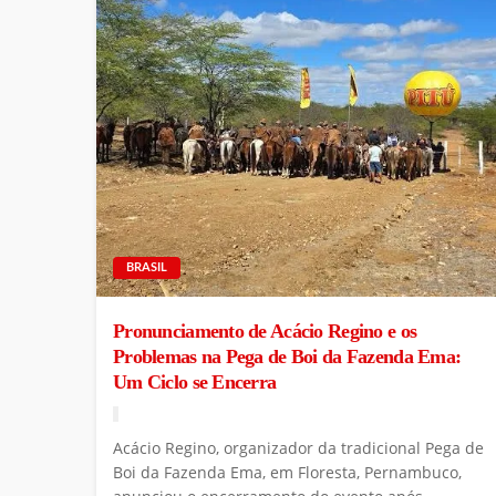
BRASIL
Pronunciamento de Acácio Regino e os
Problemas na Pega de Boi da Fazenda Ema:
Um Ciclo se Encerra
Acácio Regino, organizador da tradicional Pega de
Boi da Fazenda Ema, em Floresta, Pernambuco,