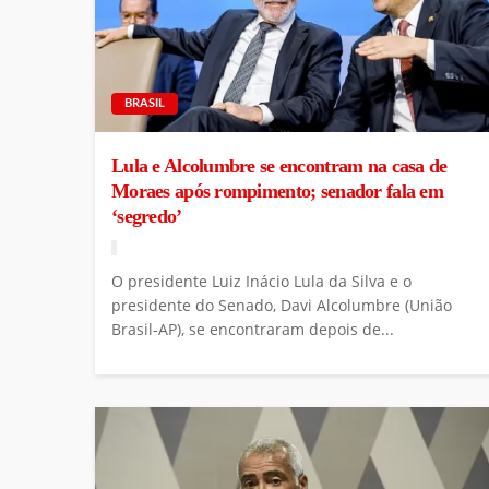
BRASIL
Lula e Alcolumbre se encontram na casa de
Moraes após rompimento; senador fala em
‘segredo’
O presidente Luiz Inácio Lula da Silva e o
presidente do Senado, Davi Alcolumbre (União
Brasil-AP), se encontraram depois de...