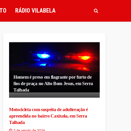
TO
RÁDIO VILABELA
Homem é preso em flagrante por furto de
fios de praça no Alto Bom Jesus, em Serra
Talhada
Motocicleta com suspeita de adulteração é
apreendida no bairro Caxixola, em Serra
Talhada
5 de agosto de 2026