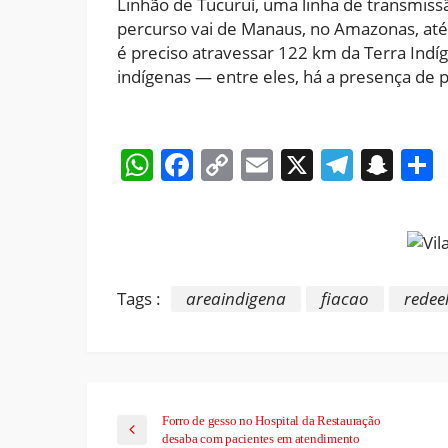
Linhão de Tucuruí, uma linha de transmis
percurso vai de Manaus, no Amazonas, até 
é preciso atravessar 122 km da Terra Indí
indígenas — entre eles, há a presença de p
WhatsApp
Facebook
Copy
Email
X
Teleg
Sna
Link
Tags :
areaindigena
fiacao
redeel
Forro de gesso no Hospital da Restauração
desaba com pacientes em atendimento