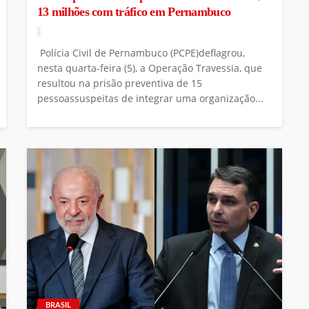
13 milhões com tráfico em Pernambuco
Polícia Civil de Pernambuco (PCPE)deflagrou,
nesta quarta-feira (5), a Operação Travessia, que
resultou na prisão preventiva de 15
pessoassuspeitas de integrar uma organização...
BRASIL