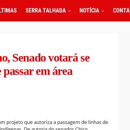
LTIMAS
SERRA TALHADA
NOTÍCIA
CONTA
o, Senado votará se
e passar em área
 um projeto que autoriza a passagem de linhas de
 indígenas. De autoria do senador Chico