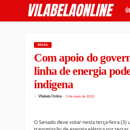
Ú
BRASIL
Com apoio do govern
linha de energia pod
indígena
Vilabela Online
3 de maio de 2022
O Senado deve votar nesta terça-feira (3)
transmissão de energia elétrica por terras