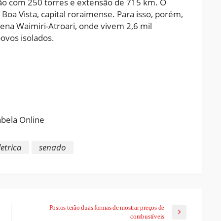
são com 250 torres e extensão de 715 km. O
Boa Vista, capital roraimense. Para isso, porém,
gena Waimiri-Atroari, onde vivem 2,6 mil
ovos isolados.
ram
pchat
Share
etrica
senado
Postos terão duas formas de mostrar preços de
combustíveis