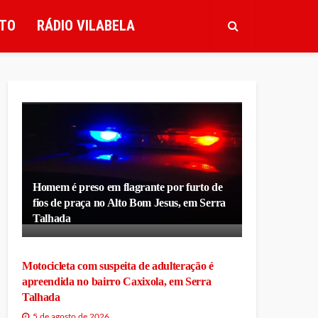
TO
RÁDIO VILABELA
Homem é preso em flagrante por furto de
fios de praça no Alto Bom Jesus, em Serra
Talhada
Motocicleta com suspeita de adulteração é
apreendida no bairro Caxixola, em Serra
Talhada
5 de agosto de 2026