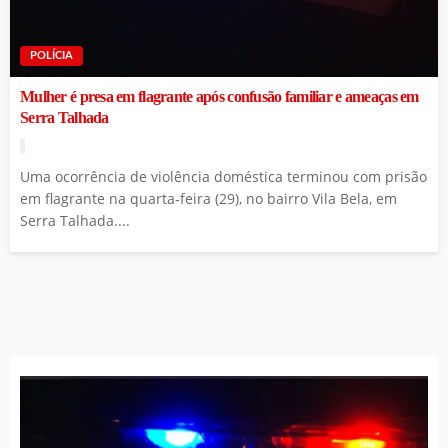
POLÍCIA
Mulher é presa em flagrante após confusão familiar e ameaças em
Serra Talhada
Uma ocorrência de violência doméstica terminou com prisão
em flagrante na quarta-feira (29), no bairro Vila Bela, em
Serra Talhada....