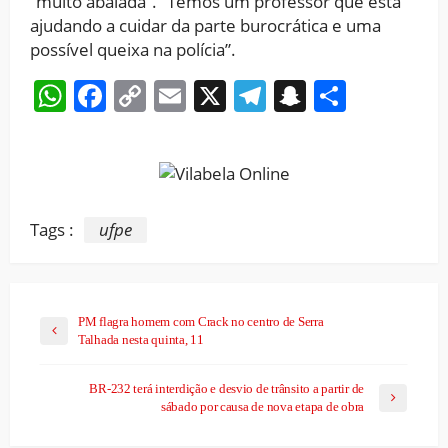
“muito abalada”. “Temos um professor que está
ajudando a cuidar da parte burocrática e uma
possível queixa na polícia”.
WhatsApp
Facebook
Copy
Email
X
Telegram
Snapchat
Share
Link
Tags :
ufpe
PM flagra homem com Crack no centro de Serra
Talhada nesta quinta, 11
BR-232 terá interdição e desvio de trânsito a partir de
sábado por causa de nova etapa de obra