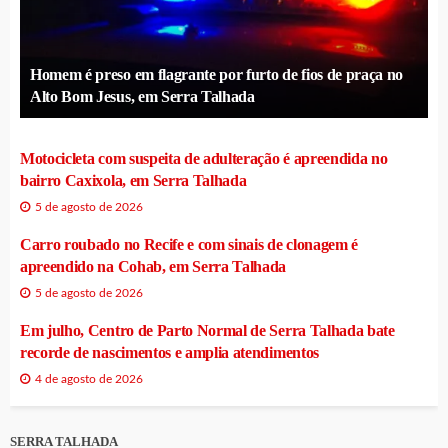
Homem é preso em flagrante por furto de fios de praça no
Alto Bom Jesus, em Serra Talhada
Motocicleta com suspeita de adulteração é apreendida no
bairro Caxixola, em Serra Talhada
5 de agosto de 2026
Carro roubado no Recife e com sinais de clonagem é
apreendido na Cohab, em Serra Talhada
5 de agosto de 2026
Em julho, Centro de Parto Normal de Serra Talhada bate
recorde de nascimentos e amplia atendimentos
4 de agosto de 2026
SERRA TALHADA